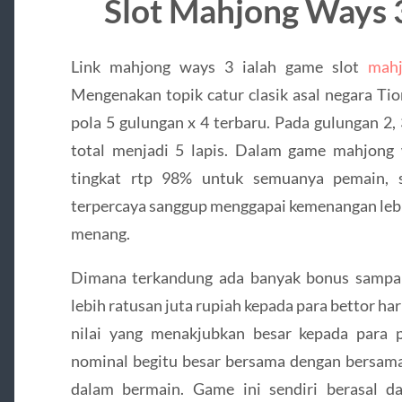
Slot Mahjong Ways 
Link mahjong ways 3 ialah game slot
mah
Mengenakan topik catur clasik asal negara Ti
pola 5 gulungan x 4 terbaru. Pada gulungan 2,
total menjadi 5 lapis. Dalam game mahjong
tingkat rtp 98% untuk semuanya pemain, 
terpercaya sanggup menggapai kemenangan leb
menang.
Dimana terkandung ada banyak bonus sampai 
lebih ratusan juta rupiah kepada para bettor h
nilai yang menakjubkan besar kepada para 
nominal begitu besar bersama dengan bersama 
dalam bermain. Game ini sendiri berasal d