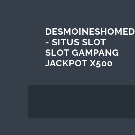
DESMOINESHOMED
- SITUS SLOT
SLOT GAMPANG
JACKPOT X500