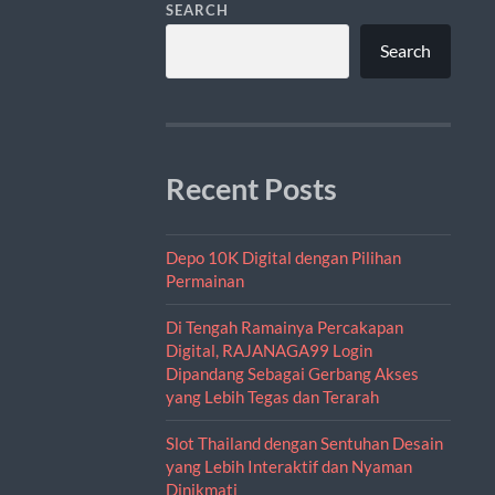
SEARCH
Search
Recent Posts
Depo 10K Digital dengan Pilihan
Permainan
Di Tengah Ramainya Percakapan
Digital, RAJANAGA99 Login
Dipandang Sebagai Gerbang Akses
yang Lebih Tegas dan Terarah
Slot Thailand dengan Sentuhan Desain
yang Lebih Interaktif dan Nyaman
Dinikmati