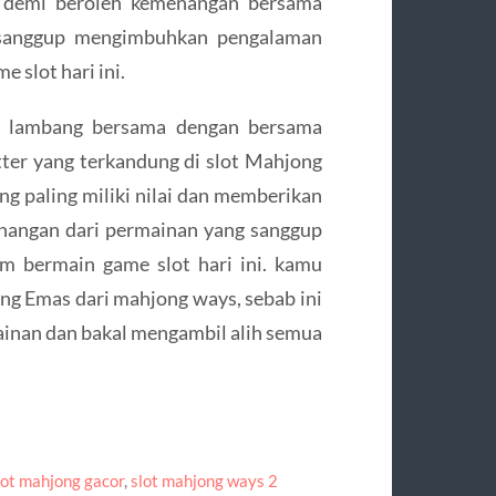
n demi beroleh kemenangan bersama
 sanggup mengimbuhkan pengalaman
 slot hari ini.
3 lambang bersama dengan bersama
atter yang terkandung di slot Mahjong
g paling miliki nilai dan memberikan
nangan dari permainan yang sanggup
m bermain game slot hari ini. kamu
g Emas dari mahjong ways, sebab ini
mainan dan bakal mengambil alih semua
lot mahjong gacor
,
slot mahjong ways 2