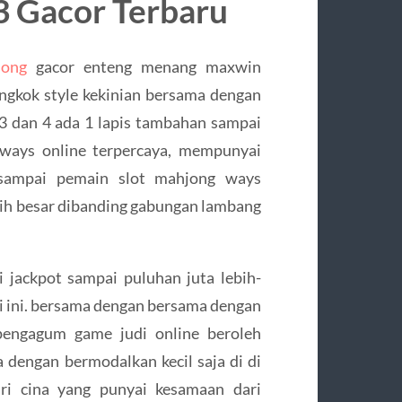
3 Gacor Terbaru
jong
gacor enteng menang maxwin
ongkok style kekinian bersama dengan
 3 dan 4 ada 1 lapis tambahan sampai
 ways online terpercaya, mempunyai
sampai pemain slot mahjong ways
ih besar dibanding gabungan lambang
jackpot sampai puluhan juta lebih-
ari ini. bersama dengan bersama dengan
pengagum game judi online beroleh
dengan bermodalkan kecil saja di di
ari cina yang punyai kesamaan dari