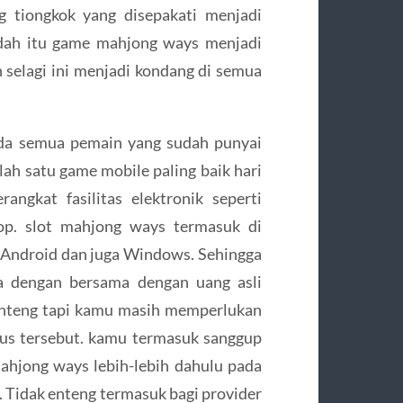
g tiongkok yang disepakati menjadi
udah itu game mahjong ways menjadi
n selagi ini menjadi kondang di semua
ada semua pemain yang sudah punyai
ah satu game mobile paling baik hari
angkat fasilitas elektronik seperti
op. slot mahjong ways termasuk di
S, Android dan juga Windows. Sehingga
a dengan bersama dengan uang asli
enteng tapi kamu masih memperlukan
tus tersebut. kamu termasuk sanggup
mahjong ways lebih-lebih dahulu pada
ni. Tidak enteng termasuk bagi provider