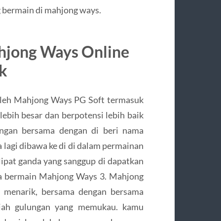
 bermain di mahjong ways.
ahjong Ways Online
k
 oleh Mahjong Ways PG Soft termasuk
bih besar dan berpotensi lebih baik
engan bersama dengan di beri nama
lagi dibawa ke di di dalam permainan
ipat ganda yang sanggup di dapatkan
ka bermain Mahjong Ways 3. Mahjong
h menarik, bersama dengan bersama
iah gulungan yang memukau. kamu