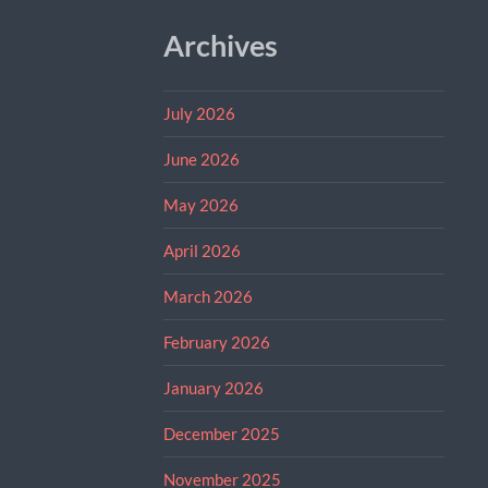
Archives
July 2026
June 2026
May 2026
April 2026
March 2026
February 2026
January 2026
December 2025
November 2025