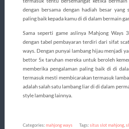
termasuk tentu bersemangat ketika bermai
dengan bersama dengan hadiah besar yang
paling baik kepada kamu di di dalam bermain game
Sama seperti game aslinya Mahjong Ways 
dengan tabel pembayaran terdiri dari sifat sc
ways. Dengan punyai lambang hijau menjadi yan
bettor 5x taruhan mereka untuk beroleh keme
memberika pengalaman paling baik di di dala
termasuk mesti membicarakan termasuk lamban
adalah salah satu lambang liar di di dalam per
style lambang lainnya.
Categories:
mahjong ways
Tags:
situs slot mahjong
,
s