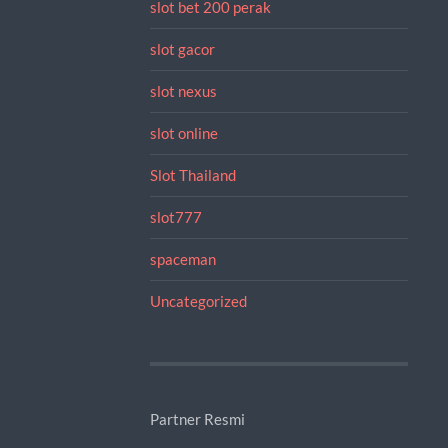
slot bet 200 perak
slot gacor
slot nexus
slot online
Slot Thailand
slot777
spaceman
Uncategorized
Partner Resmi