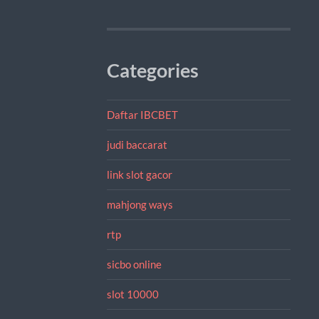
Categories
Daftar IBCBET
judi baccarat
link slot gacor
mahjong ways
rtp
sicbo online
slot 10000