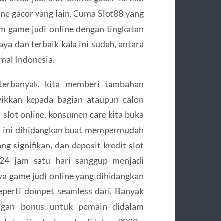
line gacor yang lain. Cuma Slot88 yang
 game judi online dengan tingkatan
aya dan terbaik kala ini sudah, antara
ormal Indonesia.
r terbanyak, kita memberi tambahan
ikkan kepada bagian ataupun calon
slot online, konsumen care kita buka
na ini dihidangkan buat mempermudah
ng signifikan, dan deposit kredit slot
 24 jam satu hari sanggup menjadi
a game judi online yang dihidangkan
eperti dompet seamless dari. Banyak
ungan bonus untuk pemain didalam