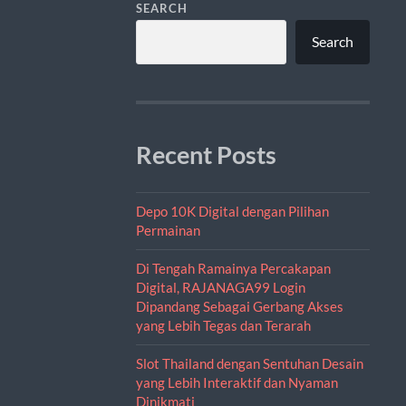
SEARCH
Search
Recent Posts
Depo 10K Digital dengan Pilihan
Permainan
Di Tengah Ramainya Percakapan
Digital, RAJANAGA99 Login
Dipandang Sebagai Gerbang Akses
yang Lebih Tegas dan Terarah
Slot Thailand dengan Sentuhan Desain
yang Lebih Interaktif dan Nyaman
Dinikmati