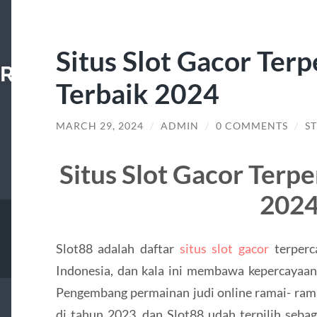
Situs Slot Gacor Ter
R
Terbaik 2024
MARCH 29, 2024
/
ADMIN
/
0 COMMENTS
/
S
Situs Slot Gacor Terp
202
Slot88 adalah daftar
situs slot gacor
terperc
Indonesia, dan kala ini membawa kepercayaan 
Pengembang permainan judi online ramai- rama
di tahun 2023, dan Slot88 udah terpilih sebaga