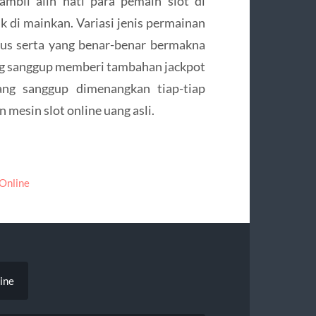
mbil alih hati para pemain slot di
uk di mainkan. Variasi jenis permainan
sus serta yang benar-benar bermakna
ng sanggup memberi tambahan jackpot
ang sanggup dimenangkan tiap-tiap
 mesin slot online uang asli.
 Online
ine