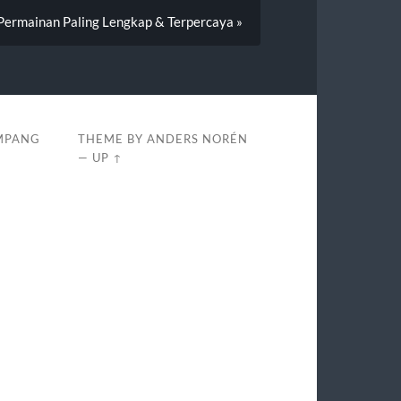
 Permainan Paling Lengkap & Terpercaya »
AMPANG
THEME BY
ANDERS NORÉN
—
UP ↑