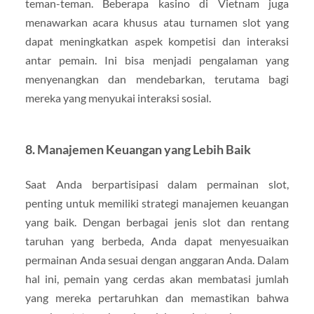
teman-teman. Beberapa kasino di Vietnam juga
menawarkan acara khusus atau turnamen slot yang
dapat meningkatkan aspek kompetisi dan interaksi
antar pemain. Ini bisa menjadi pengalaman yang
menyenangkan dan mendebarkan, terutama bagi
mereka yang menyukai interaksi sosial.
8.
Manajemen Keuangan yang Lebih Baik
Saat Anda berpartisipasi dalam permainan slot,
penting untuk memiliki strategi manajemen keuangan
yang baik. Dengan berbagai jenis slot dan rentang
taruhan yang berbeda, Anda dapat menyesuaikan
permainan Anda sesuai dengan anggaran Anda. Dalam
hal ini, pemain yang cerdas akan membatasi jumlah
yang mereka pertaruhkan dan memastikan bahwa