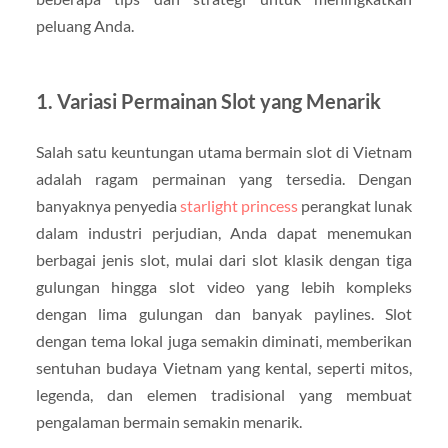
peluang Anda.
1.
Variasi Permainan Slot yang Menarik
Salah satu keuntungan utama bermain slot di Vietnam
adalah ragam permainan yang tersedia. Dengan
banyaknya penyedia
starlight princess
perangkat lunak
dalam industri perjudian, Anda dapat menemukan
berbagai jenis slot, mulai dari slot klasik dengan tiga
gulungan hingga slot video yang lebih kompleks
dengan lima gulungan dan banyak paylines. Slot
dengan tema lokal juga semakin diminati, memberikan
sentuhan budaya Vietnam yang kental, seperti mitos,
legenda, dan elemen tradisional yang membuat
pengalaman bermain semakin menarik.