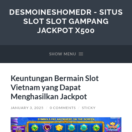
DESMOINESHOMEDR - SITUS
SLOT SLOT GAMPANG
JACKPOT X500
SHOW MENU
Keuntungan Bermain Slot
Vietnam yang Dapat
Menghasilkan Jackpot
JANUARY 3, 2025
/
0 COMMENTS
/
STICKY