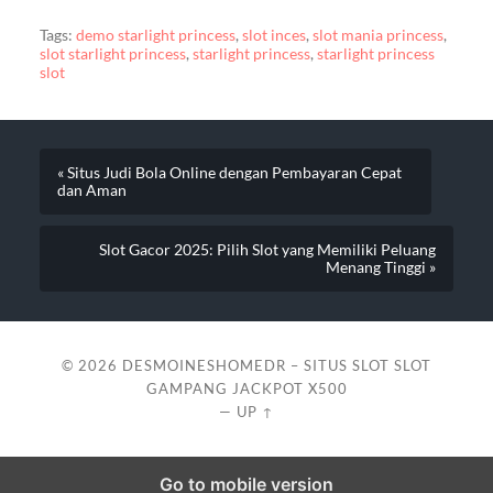
Tags:
demo starlight princess
,
slot inces
,
slot mania princess
,
slot starlight princess
,
starlight princess
,
starlight princess
slot
« Situs Judi Bola Online dengan Pembayaran Cepat
dan Aman
Slot Gacor 2025: Pilih Slot yang Memiliki Peluang
Menang Tinggi »
© 2026
DESMOINESHOMEDR – SITUS SLOT SLOT
GAMPANG JACKPOT X500
—
UP ↑
Go to mobile version