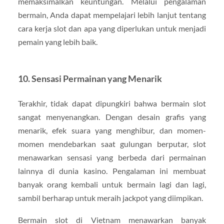
memaksimalkan keuntungan. Melalui pengalaman
bermain, Anda dapat mempelajari lebih lanjut tentang
cara kerja slot dan apa yang diperlukan untuk menjadi
pemain yang lebih baik.
10.
Sensasi Permainan yang Menarik
Terakhir, tidak dapat dipungkiri bahwa bermain slot
sangat menyenangkan. Dengan desain grafis yang
menarik, efek suara yang menghibur, dan momen-
momen mendebarkan saat gulungan berputar, slot
menawarkan sensasi yang berbeda dari permainan
lainnya di dunia kasino. Pengalaman ini membuat
banyak orang kembali untuk bermain lagi dan lagi,
sambil berharap untuk meraih jackpot yang diimpikan.
Bermain slot di Vietnam menawarkan banyak