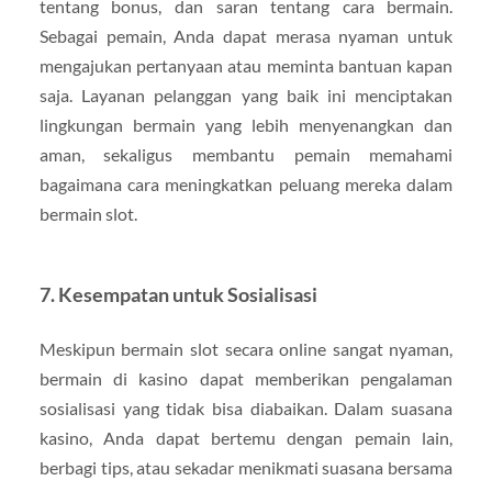
tentang bonus, dan saran tentang cara bermain.
Sebagai pemain, Anda dapat merasa nyaman untuk
mengajukan pertanyaan atau meminta bantuan kapan
saja. Layanan pelanggan yang baik ini menciptakan
lingkungan bermain yang lebih menyenangkan dan
aman, sekaligus membantu pemain memahami
bagaimana cara meningkatkan peluang mereka dalam
bermain slot.
7.
Kesempatan untuk Sosialisasi
Meskipun bermain slot secara online sangat nyaman,
bermain di kasino dapat memberikan pengalaman
sosialisasi yang tidak bisa diabaikan. Dalam suasana
kasino, Anda dapat bertemu dengan pemain lain,
berbagi tips, atau sekadar menikmati suasana bersama