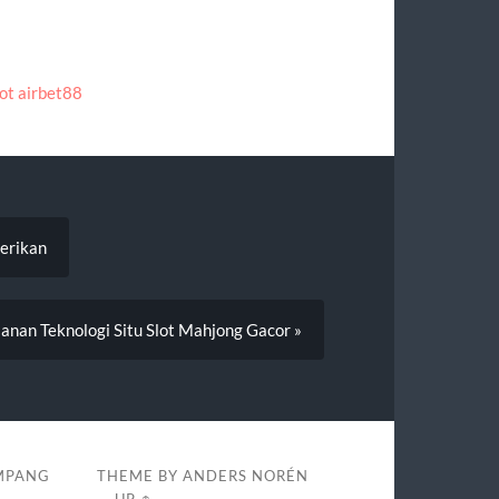
lot airbet88
berikan
lanan Teknologi Situ Slot Mahjong Gacor »
AMPANG
THEME BY
ANDERS NORÉN