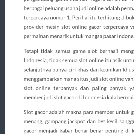
berbagai peluang usaha judi online adalah permai
terpercaya nomor 1. Perihal itu terhitung dib
provider mesin slot online gacor terpercaya
permainan menarik untuk mangsa pasar Indones
Tetapi tidak semua game slot berhasil menga
Indonesia, tidak semua slot online itu asik unt
selanjutnya punya ciri khas dan keunikan khu
menggambarkan mana situs judi slot online ya
slot online terbanyak dan paling banyak y
member judi slot gacor di Indonesia kala bermain
Slot gacor adalah makna para member untuk g
menang, gampang jackpot dan bet kecil sangg
gacor menjadi kabar benar-benar penting di 