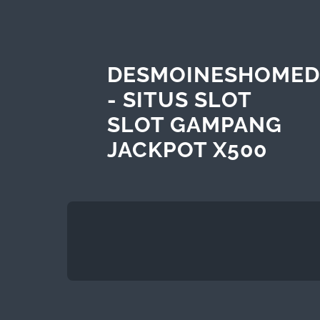
DESMOINESHOMED
- SITUS SLOT
SLOT GAMPANG
JACKPOT X500