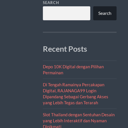
SEARCH
Search
Recent Posts
Depo 10K Digital dengan Pilihan
Permainan
Di Tengah Ramainya Percakapan
Digital, RAJANAGA99 Login
Dipandang Sebagai Gerbang Akses
yang Lebih Tegas dan Terarah
Slot Thailand dengan Sentuhan Desain
yang Lebih Interaktif dan Nyaman
Dinikmati