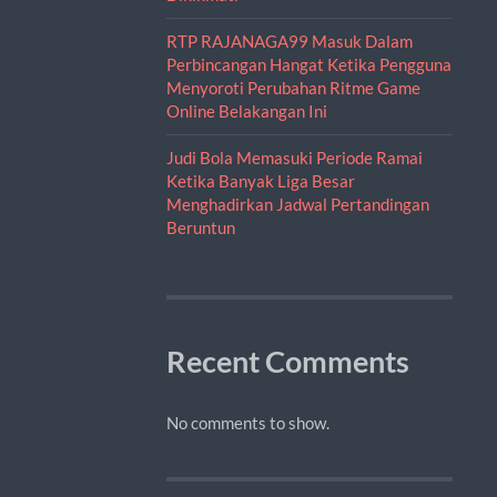
RTP RAJANAGA99 Masuk Dalam
Perbincangan Hangat Ketika Pengguna
Menyoroti Perubahan Ritme Game
Online Belakangan Ini
Judi Bola Memasuki Periode Ramai
Ketika Banyak Liga Besar
Menghadirkan Jadwal Pertandingan
Beruntun
Recent Comments
No comments to show.