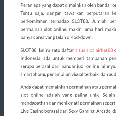
Peran apa yang dapat dimainkan oleh bandar o
Tentu saja, dengan tawarkan perputaran k
berkomitmen terhadap SLOT88. Jumlah pem
permainan slot online, makin lama hari mak
banyak area yang telah di-lockdown.
SLOT88, keliru satu daftar
situs slot airbet88
o
Indonesia, ada untuk memberi tambahan pen
serupa berasal dari bandar judi online lainny
smartphone, penampilan visual terbaik, dan au
Anda dapat memainkan permainan atau permainan
slot online adalah yang paling unik. Selain
mendapatkan dan menikmati permainan seperti G
Live Casino berasal dari Sexy Gaming, Arcade, d