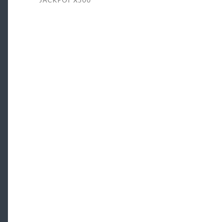
JACKPOT X500