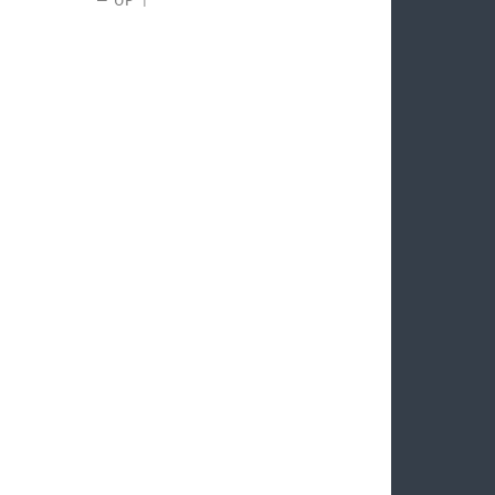
—
UP ↑