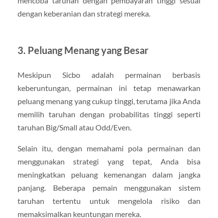
mencoba taruhan dengan pembayaran tinggi sesuai
dengan keberanian dan strategi mereka.
3. Peluang Menang yang Besar
Meskipun Sicbo adalah permainan berbasis
keberuntungan, permainan ini tetap menawarkan
peluang menang yang cukup tinggi, terutama jika Anda
memilih taruhan dengan probabilitas tinggi seperti
taruhan Big/Small atau Odd/Even.
Selain itu, dengan memahami pola permainan dan
menggunakan strategi yang tepat, Anda bisa
meningkatkan peluang kemenangan dalam jangka
panjang. Beberapa pemain menggunakan sistem
taruhan tertentu untuk mengelola risiko dan
memaksimalkan keuntungan mereka.