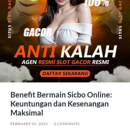
Benefit Bermain Sicbo Online:
Keuntungan dan Kesenangan
Maksimal
FEBRUARY 25, 2025
/
0 COMMENTS