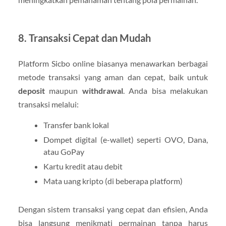
8. Transaksi Cepat dan Mudah
Platform Sicbo online biasanya menawarkan berbagai
metode transaksi yang aman dan cepat, baik untuk
deposit
maupun
withdrawal
. Anda bisa melakukan
transaksi melalui:
Transfer bank lokal
Dompet digital (e-wallet) seperti OVO, Dana,
atau GoPay
Kartu kredit atau debit
Mata uang kripto (di beberapa platform)
Dengan sistem transaksi yang cepat dan efisien, Anda
bisa langsung menikmati permainan tanpa harus