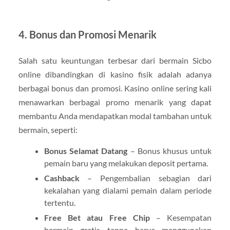
4. Bonus dan Promosi Menarik
Salah satu keuntungan terbesar dari bermain Sicbo
online dibandingkan di kasino fisik adalah adanya
berbagai bonus dan promosi. Kasino online sering kali
menawarkan berbagai promo menarik yang dapat
membantu Anda mendapatkan modal tambahan untuk
bermain, seperti:
Bonus Selamat Datang
– Bonus khusus untuk
pemain baru yang melakukan deposit pertama.
Cashback
– Pengembalian sebagian dari
kekalahan yang dialami pemain dalam periode
tertentu.
Free Bet atau Free Chip
– Kesempatan
bermain gratis tanpa harus menggunakan