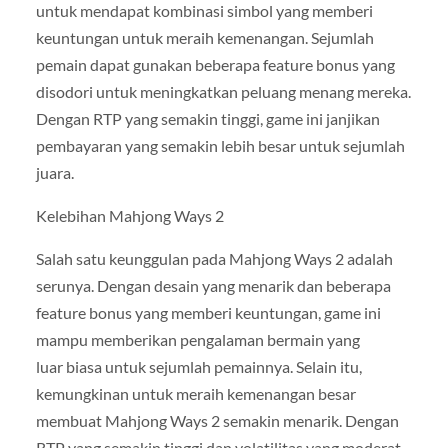
untuk mendapat kombinasi simbol yang memberi
keuntungan untuk meraih kemenangan. Sejumlah
pemain dapat gunakan beberapa feature bonus yang
disodori untuk meningkatkan peluang menang mereka.
Dengan RTP yang semakin tinggi, game ini janjikan
pembayaran yang semakin lebih besar untuk sejumlah
juara.
Kelebihan Mahjong Ways 2
Salah satu keunggulan pada Mahjong Ways 2 adalah
serunya. Dengan desain yang menarik dan beberapa
feature bonus yang memberi keuntungan, game ini
mampu memberikan pengalaman bermain yang
luar biasa untuk sejumlah pemainnya. Selain itu,
kemungkinan untuk meraih kemenangan besar
membuat Mahjong Ways 2 semakin menarik. Dengan
RTP yang semakin tinggi dan volatilitas yang moderat,