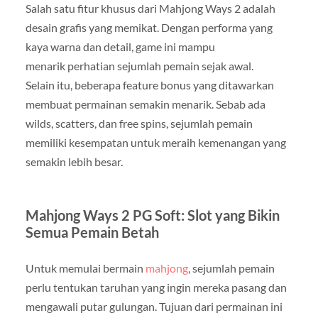
Salah satu fitur khusus dari Mahjong Ways 2 adalah
desain grafis yang memikat. Dengan performa yang
kaya warna dan detail, game ini mampu
menarik perhatian sejumlah pemain sejak awal.
Selain itu, beberapa feature bonus yang ditawarkan
membuat permainan semakin menarik. Sebab ada
wilds, scatters, dan free spins, sejumlah pemain
memiliki kesempatan untuk meraih kemenangan yang
semakin lebih besar.
Mahjong Ways 2 PG Soft: Slot yang Bikin
Semua Pemain Betah
Untuk memulai bermain
mahjong
, sejumlah pemain
perlu tentukan taruhan yang ingin mereka pasang dan
mengawali putar gulungan. Tujuan dari permainan ini