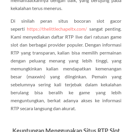
memanfaatkannya dengan baik, yang berujung pada
kekalahan terus menerus.
Di sinilah peran situs bocoran slot gacor
seperti
https://thelittlechapeltx.com/
sangat penting.
Kami menyediakan daftar RTP live dari ratusan game
slot dan berbagai provider populer. Dengan informasi
RTP yang transparan, kalian bisa memilih permainan
dengan peluang menang yang lebih tinggi, yang
memungkinkan kalian mendapatkan kemenangan
besar (maxwin) yang diinginkan. Pemain yang
sebelumnya sering kali terjebak dalam kekalahan
berulang bisa beralih ke game yang lebih
menguntungkan, berkat adanya akses ke informasi
RTP secara langsung dan akurat.
Keuntungan Menggunakan Situs RTP Slot